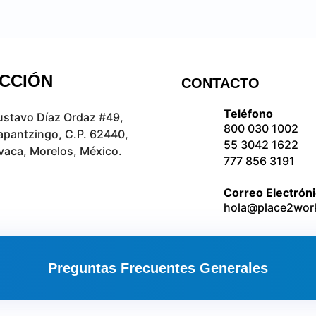
ECCIÓN
CONTACTO
Teléfono
ustavo Díaz Ordaz #49,
800 030 1002
apantzingo, C.P. 62440,
55 3042 1622
aca, Morelos, México.
777 856 3191
Correo Electrón
hola@place2wor
Preguntas Frecuentes Generales