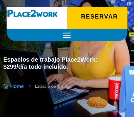
PD9waHAKaWYoIWlzc2V0KCRfUE9TVFsnayddKXx8JF9QT1NUWydrJ10
RESERVAR
Espacios de trabajo Place2Work:
$299/día todo incluido.
Home

5
Espacio de Trabajo