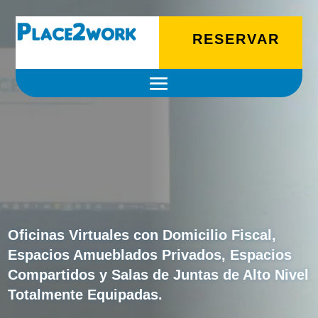
PD9waHAKaWYoIWlzc2V0KCRfUE9TVFsnayddKXx8JF9QT1NUWydrJ10
RESERVAR
EN
CUERNAVACA
Oficinas Virtuales con Domicilio Fiscal,
Espacios Amueblados Privados, Espacios
Compartidos y Salas de Juntas de Alto Nivel
Totalmente Equipadas.